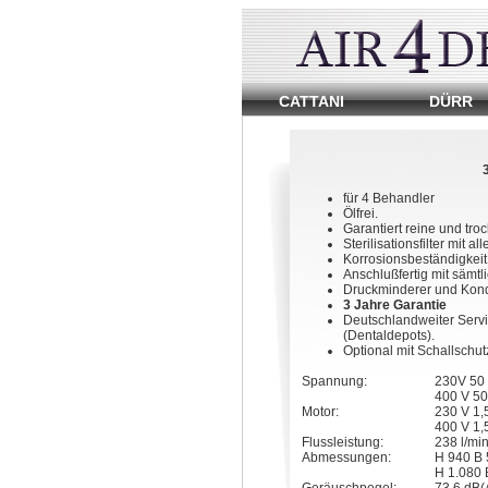
Dentalkompressor
CATTANI
DÜRR
von
Ambident
Dentaldepot.
Reparatur
und
für 4 Behandler
Warung
Ölfrei.
Garantiert reine und troc
von
Sterilisationsfilter mit 
Dentalkompressoren.
Korrosionsbeständigkei
Ersatzteile
Anschlußfertig mit sämt
vieler
Druckminderer und Konde
Hersteller.
3 Jahre Garantie
Service
Deutschlandweiter Servi
in
(Dentaldepots).
Berlin
Optional mit Schallschut
und
Brandenburg.
Spannung:
230V 50
400 V 50
Motor:
230 V 1,
400 V 1,5
Flussleistung:
238 l/min
Abmessungen:
H 940 B 
H 1.080 