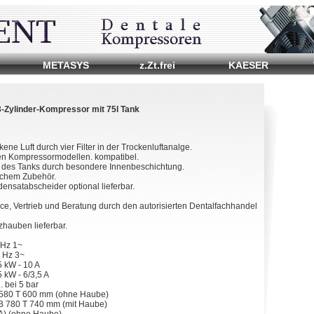
METASYS
z.Zt.frei
KAESER
3-Zylinder-Kompressor mit 75l Tank
kene Luft durch vier Filter in der Trockenluftanalge.
allen Kompressormodellen. kompatibel.
t des Tanks durch besondere Innenbeschichtung.
lichem Zubehör.
nsatabscheider optional lieferbar.
ce, Vertrieb und Beratung durch den autorisierten Dentalfachhandel
zhauben lieferbar.
 Hz 1~
 Hz 3~
5 kW - 10 A
 kW - 6/3,5 A
. bei 5 bar
580 T 600 mm (ohne Haube)
B 780 T 740 mm (mit Haube)