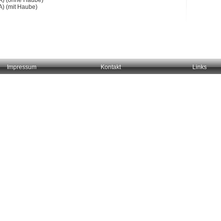
A) (ohne Haube)
A) (mit Haube)
Impressum
Kontakt
Links