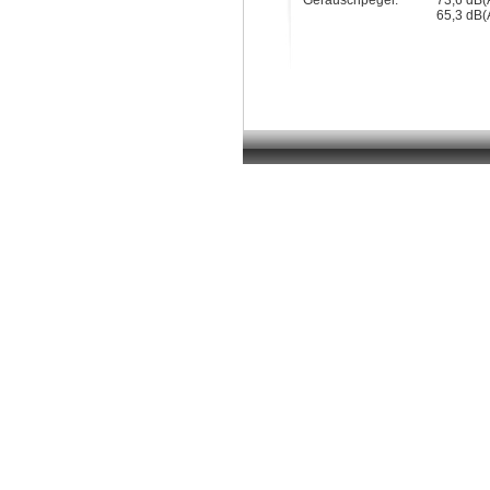
Geräuschpegel:
73,6 dB(
65,3 dB(