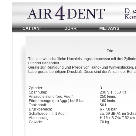
Dentalkompressor
CATTANI
DÜRR
METASYS
von
Ambident
Dentaldepot.
Reparatur
Trio
und
Trio, der wirtschaftliche Hochleistungskompressor mit drei Zylind
Warung
Für drei Behandler.
von
Geräte zur Reinigung und Pflege von Hand- und Winkelstücken, an
Dentalkompressoren.
Laborgeräte benötigen Druckluft. Diese sind der Anzahl der Beh
Ersatzteile
vieler
Hersteller.
Service
Zylinder:
3
in
Spannung:
230 V 1~; 50 Hz
Berlin
Ansaugleistung (pro. Aggr.):
250 l/min.
und
Fördermenge (pro Aggr.) bei 5 bar:
160 l/min
Brandenburg.
Tankinhalt:
50 l
Druckbereich:
6 - 7,8 bar
Schallpegel mit 1 Aggr.:
ca. 69 dB(A), im Schr
Abmessung:
H 76 x B 74x T 52 cm
Gewicht:
70 kg