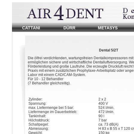
Dentalkompressor
CATTANI
DÜRR
METASYS
von
Ambident
Dentaldepot.
Reparatur
Dental 5/2T
und
Die ölfrei verdichtenden, wartungsfreien Dentalkompressoren mit
Warung
ermöglichen sichere und wirtschaftliche Dentalluftversorgung. Wei
von
Förderleistung und große Laufruhe. Die erzeugte Druckluft reicht
Dentalkompressoren.
Praxis mit einem zusätzlichen Prophylaxe-Arbeitsplatz oder an
Ersatzteile
Labor mit einem CAD/CAM-System.
vieler
Für 10 - 12 Behandler
Hersteller.
(7 Behandler gleichzeitig).
Service
in
Berlin
und
Zylinder:
2 x 2
Brandenburg.
Spannung:
400 V
max. Liefermenge bei 5 bar:
524 l/min.
Liefermenge im Dauerbetrieb:
472 l/min.
Tankinhalt:
90 l
Höchstdruck:
7 bar
Schallpegel:
ca. 73 dB(A)
Abmessung:
H 83 x B 55 x T 120 c
Gewicht:
150 kg