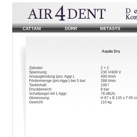
Dentalkompressor
CATTANI
DÜRR
METASYS
von
Ambident
Dentaldepot.
Reparatur
Aquila Dry
und
Warung
von
Zylinder:
2 + 2
Dentalkompressoren.
Spannung:
230 V/400 V
Ersatzteile
Ansaugleistung (pro. Aggr.):
400 l/min
vieler
Fördermenge (pro Aggr.) bei 5 bar:
288 l/min
Hersteller.
Tankinhalt:
100 l
Service
Druckbereich:
8 bar
in
Schallpegel mit 1 Aggr.:
78 dB(A)
Berlin
Abmessung:
H 87 x B 135 x T 65 
und
Gewicht:
110 kg
Brandenburg.